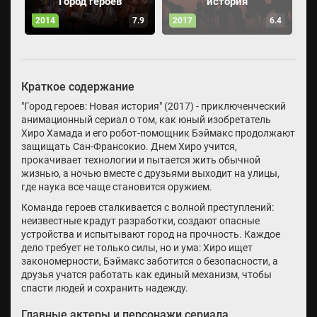
Город героев
история
2014
7.9
2017
6.4
Краткое содержание
"Город героев: Новая история" (2017) - приключенческий
анимационный сериал о том, как юный изобретатель
Хиро Хамада и его робот-помощник Бэймакс продолжают
защищать Сан-Франсокио. Днем Хиро учится,
прокачивает технологии и пытается жить обычной
жизнью, а ночью вместе с друзьями выходит на улицы,
где наука все чаще становится оружием.
Команда героев сталкивается с волной преступлений:
неизвестные крадут разработки, создают опасные
устройства и испытывают город на прочность. Каждое
дело требует не только силы, но и ума: Хиро ищет
закономерности, Бэймакс заботится о безопасности, а
друзья учатся работать как единый механизм, чтобы
спасти людей и сохранить надежду.
Главные актеры и персонажи сериала