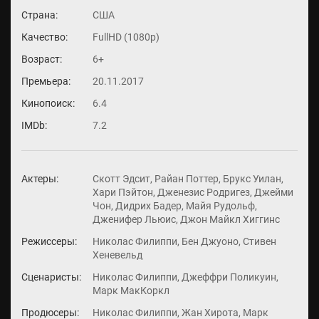
Страна:
США
Качество:
FullHD (1080p)
Возраст:
6+
Премьера:
20.11.2017
Кинопоиск:
6.4
IMDb:
7.2
Актеры:
Скотт Эдсит, Райан Поттер, Брукс Уилан,
Хари Пэйтон, Дженезис Родригез, Джейми
Чон, Дидрих Бадер, Майя Рудольф,
Дженифер Льюис, Джон Майкл Хиггинс
Режиссеры:
Николас Филиппи, Бен Джуоно, Стивен
Хеневельд
Сценаристы:
Николас Филиппи, Джеффри Поликуин,
Марк МакКоркл
Продюсеры:
Николас Филиппи, Жан Хирота, Марк