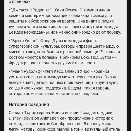
о правилах.
• "Дженезис Родригез" - Хани Лемон. Оптимистичная
химик и мастер импровизации, создающая смеси для
защиты и обезвреживания врагов. Она видит в людях
лучшее и часто сглаживает конфликты внутри команды.
Ее идеи неожиданны, но именно они нередко дают победу.
• "Брукс Уилан" - Фред. Душа команды и фанат
супергеройской культуры, который превращает каждую
миссию в шоу, не забывая о реальной помощи. Его сила и
костюм монстра полезны в ближнем бою. Под шутками
Фред скрывает верность друзьям и смелость.
• "Майя Рудольф" - тетя Кэсс. Опекун Хиро и хозяйка
уютного кафе, где команда может перевести дух. Она не
всегда знает детали ночных приключений, но чувствует,
когда Хиро нужна поддержка. Ее дом - тихая гавань,
которая помогает героям оставаться людьми.
История создания
Сериал "Город героев: Новая история" создан студией
Disney Television Animation как продолжение истории о
команде защитников Сан‑Франсокио. В основу мира
легли мотивы комиксов Marvel, а тон и визуальный стиль