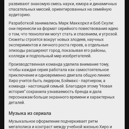
развивают знакомую смесь науки, юмора и динамичных
спасательных миссий, ориентированных на семейную
аудиторию.
Разработкой занимались Марк Маккоркл и Боб Скули:
они перенесли на формат серийного повествования идею
о том, что технологии могут стать и спасением, и угрозой.
Сюжеты строятся вокруг новых злодеев, научных
экспериментов и личного роста героев, а отдельные
эпизоды расширяют город, показывая его районы,
колледж и подпольный мир изобретателей.
Производственная команда уделила внимание тому,
чтобы каждая серия работала как самостоятельное
приключение и одновременно двигала общую линию:
Хиро учится быть лидером, Бэймакс - партнером, а
команда - настоящей семьей. Благодаря этому "Новая
история" сохранила узнаваемость бренда и дала
персонажам больше экранного времени и характерных
деталей.
Музыка из сериала
Музыкальное оформление подчеркивает ритм
мегаполиса и контраст между учебной жизнью Хиро и