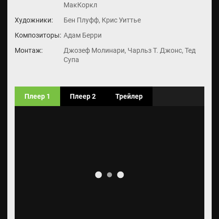
МакКоркл
Художники:
Бен Плуфф, Крис Уиттье
Композиторы:
Адам Берри
Монтаж:
Джозеф Молинари, Чарльз Т. Джонс, Тед
Супа
Плеер 1
Плеер 2
Трейлер