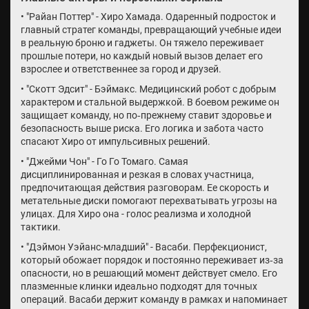
• "Райан Поттер" - Хиро Хамада. Одаренный подросток и
главный стратег команды, превращающий учебные идеи
в реальную броню и гаджеты. Он тяжело переживает
прошлые потери, но каждый новый вызов делает его
взрослее и ответственнее за город и друзей.
• "Скотт Эдсит" - Бэймакс. Медицинский робот с добрым
характером и стальной выдержкой. В боевом режиме он
защищает команду, но по‑прежнему ставит здоровье и
безопасность выше риска. Его логика и забота часто
спасают Хиро от импульсивных решений.
• "Джейми Чон" - Го Го Томаго. Самая
дисциплинированная и резкая в словах участница,
предпочитающая действия разговорам. Ее скорость и
метательные диски помогают перехватывать угрозы на
улицах. Для Хиро она - голос реализма и холодной
тактики.
• "Дэймон Уэйанс-младший" - Васаби. Перфекционист,
который обожает порядок и постоянно переживает из‑за
опасности, но в решающий момент действует смело. Его
плазменные клинки идеально подходят для точных
операций. Васаби держит команду в рамках и напоминает