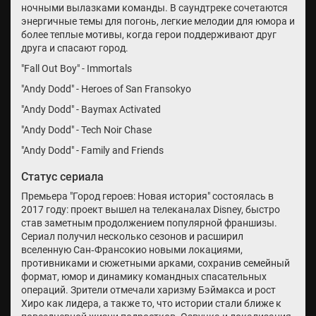
ночными вылазками команды. В саундтреке сочетаются
энергичные темы для погонь, легкие мелодии для юмора и
более теплые мотивы, когда герои поддерживают друг
друга и спасают город.
"Fall Out Boy" - Immortals
"Andy Dodd" - Heroes of San Fransokyo
"Andy Dodd" - Baymax Activated
"Andy Dodd" - Tech Noir Chase
"Andy Dodd" - Family and Friends
Статус сериала
Премьера "Город героев: Новая история" состоялась в
2017 году: проект вышел на телеканалах Disney, быстро
став заметным продолжением популярной франшизы.
Сериал получил несколько сезонов и расширил
вселенную Сан‑Франсокио новыми локациями,
противниками и сюжетными арками, сохранив семейный
формат, юмор и динамику командных спасательных
операций. Зрители отмечали харизму Бэймакса и рост
Хиро как лидера, а также то, что истории стали ближе к