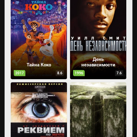
День
Тайна Коко
независимости
2017
8.6
1996
7.6