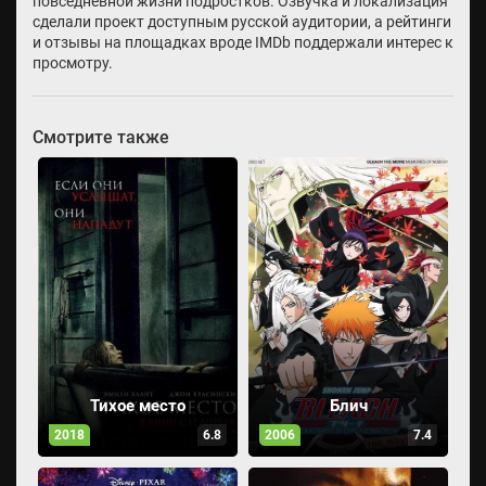
повседневной жизни подростков. Озвучка и локализация
сделали проект доступным русской аудитории, а рейтинги
и отзывы на площадках вроде IMDb поддержали интерес к
просмотру.
Смотрите также
Тихое место
Блич
2018
6.8
2006
7.4