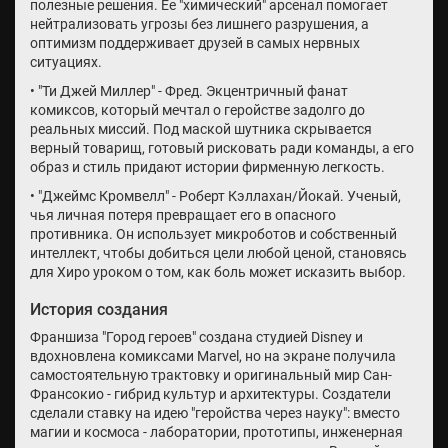
полезные решения. Ее "химический" арсенал помогает
нейтрализовать угрозы без лишнего разрушения, а
оптимизм поддерживает друзей в самых нервных
ситуациях.
• "Ти Джей Миллер" - Фред. Экцентричный фанат
комиксов, который мечтал о геройстве задолго до
реальных миссий. Под маской шутника скрывается
верный товарищ, готовый рисковать ради команды, а его
образ и стиль придают истории фирменную легкость.
• "Джеймс Кромвелл" - Роберт Кэллахан/Йокай. Ученый,
чья личная потеря превращает его в опасного
противника. Он использует микроботов и собственный
интеллект, чтобы добиться цели любой ценой, становясь
для Хиро уроком о том, как боль может исказить выбор.
История создания
Франшиза "Город героев" создана студией Disney и
вдохновлена комиксами Marvel, но на экране получила
самостоятельную трактовку и оригинальный мир Сан-
Франсокио - гибрид культур и архитектуры. Создатели
сделали ставку на идею "геройства через науку": вместо
магии и космоса - лаборатории, прототипы, инженерная