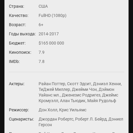
Страна:
США
Качество:
FullHD (1080p)
Возраст:
6+
Годы выхода:
2014-2017
Бюджет:
$165 000 000
Кинопоиск:
7.9
IMDb:
7.8
Актеры:
Райан Поттер, Скотт Эдсит, Дэниэл Хенни,
ТиДжей Миллер, Джейми Чон, Дэймон
Уайанс мл., Дженезис Родригез, Джеймс
Кромуэлл, Алан Тьюдик, Майя Рудольф
Режиссер:
Дон Холл, Крис Уильямс
Сценаристы:
Джордан Робертс, Роберт Л. Бейрд, Дэниел
Герсон