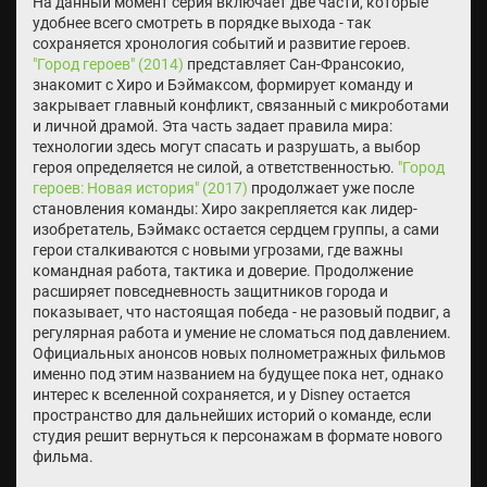
На данный момент серия включает две части, которые
удобнее всего смотреть в порядке выхода - так
сохраняется хронология событий и развитие героев.
"Город героев" (2014)
представляет Сан-Франсокио,
знакомит с Хиро и Бэймаксом, формирует команду и
закрывает главный конфликт, связанный с микроботами
и личной драмой. Эта часть задает правила мира:
технологии здесь могут спасать и разрушать, а выбор
героя определяется не силой, а ответственностью.
"Город
героев: Новая история" (2017)
продолжает уже после
становления команды: Хиро закрепляется как лидер-
изобретатель, Бэймакс остается сердцем группы, а сами
герои сталкиваются с новыми угрозами, где важны
командная работа, тактика и доверие. Продолжение
расширяет повседневность защитников города и
показывает, что настоящая победа - не разовый подвиг, а
регулярная работа и умение не сломаться под давлением.
Официальных анонсов новых полнометражных фильмов
именно под этим названием на будущее пока нет, однако
интерес к вселенной сохраняется, и у Disney остается
пространство для дальнейших историй о команде, если
студия решит вернуться к персонажам в формате нового
фильма.