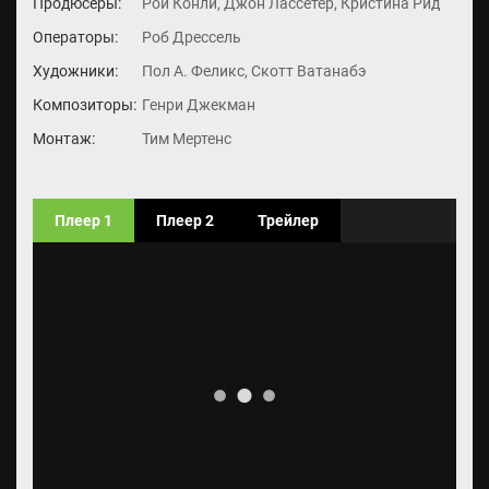
Продюсеры:
Рой Конли, Джон Лассетер, Кристина Рид
Операторы:
Роб Дрессель
Художники:
Пол А. Феликс, Скотт Ватанабэ
Композиторы:
Генри Джекман
Монтаж:
Тим Мертенс
Плеер 1
Плеер 2
Трейлер