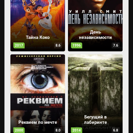
День
Тайна Коко
независимости
2017
8.6
1996
7.6
Бегущий в
Реквием по мечте
лабиринте
2000
8.0
2014
6.8