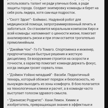
использовать талант не ради уличных боев, а ради
защиты города. Создает экипировку команды и берет на
себя роль лидера, хотя сам еще подросток.
• "Скотт Эдсит" - Бэймакс. Надувной робот для
медицинской помощи, запрограммированный лечить и
заботиться. Он становится моральным компасом Хиро и
всей команды: напоминает о ценности жизни, помогает
анализировать риски и при этом остается трогательно
прямолинейным.
• "Джейми Чон" - Го Го Томаго. Спортсменка и инженер,
предпочитающая быстрые решения и жесткую
дисциплину. Ее вооружение строится на скорости и
точности, а характер помогает команде держать фокус,
когда эмоции грозят сорвать план.
• "Дэймон Уэйанс-младший" - Васаби. Педантичный
технарь, который обожает порядок и безопасность, но
вынужден выходить из зоны комфорта. В бою полагается
на технологичные клинки и расчет, а в команде часто
выступает голосом здравого смысла.
• "Дженесис Родригес" - Хани Лемон. Химик и
изобретатель, превращающая знания в эффектные и