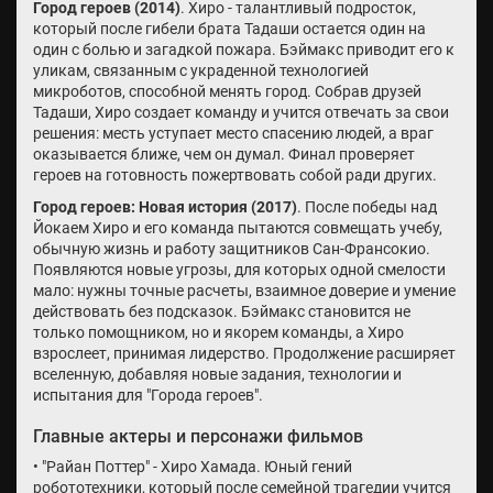
Город героев (2014)
. Хиро - талантливый подросток,
который после гибели брата Тадаши остается один на
один с болью и загадкой пожара. Бэймакс приводит его к
уликам, связанным с украденной технологией
микроботов, способной менять город. Собрав друзей
Тадаши, Хиро создает команду и учится отвечать за свои
решения: месть уступает место спасению людей, а враг
оказывается ближе, чем он думал. Финал проверяет
героев на готовность пожертвовать собой ради других.
Город героев: Новая история (2017)
. После победы над
Йокаем Хиро и его команда пытаются совмещать учебу,
обычную жизнь и работу защитников Сан-Франсокио.
Появляются новые угрозы, для которых одной смелости
мало: нужны точные расчеты, взаимное доверие и умение
действовать без подсказок. Бэймакс становится не
только помощником, но и якорем команды, а Хиро
взрослеет, принимая лидерство. Продолжение расширяет
вселенную, добавляя новые задания, технологии и
испытания для "Города героев".
Главные актеры и персонажи фильмов
• "Райан Поттер" - Хиро Хамада. Юный гений
робототехники, который после семейной трагедии учится