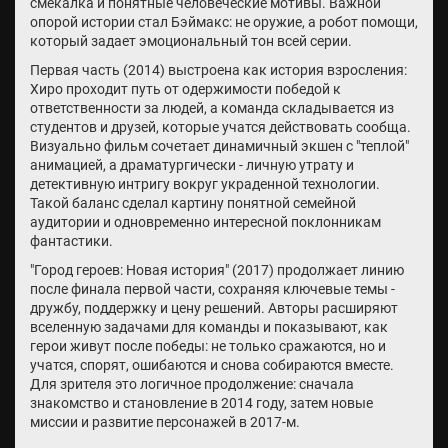
смекалка и понятные человеческие мотивы. Важной
опорой истории стал Бэймакс: не оружие, а робот помощи,
который задает эмоциональный тон всей серии.
Первая часть (2014) выстроена как история взросления:
Хиро проходит путь от одержимости победой к
ответственности за людей, а команда складывается из
студентов и друзей, которые учатся действовать сообща.
Визуально фильм сочетает динамичный экшен с "теплой"
анимацией, а драматургически - личную утрату и
детективную интригу вокруг украденной технологии.
Такой баланс сделал картину понятной семейной
аудитории и одновременно интересной поклонникам
фантастики.
"Город героев: Новая история" (2017) продолжает линию
после финала первой части, сохраняя ключевые темы -
дружбу, поддержку и цену решений. Авторы расширяют
вселенную задачами для команды и показывают, как
герои живут после победы: не только сражаются, но и
учатся, спорят, ошибаются и снова собираются вместе.
Для зрителя это логичное продолжение: сначала
знакомство и становление в 2014 году, затем новые
миссии и развитие персонажей в 2017-м.